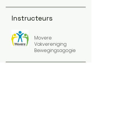
Instructeurs
Movere
Vakvereniging
Bewegingsagogie
Prijs
Lidmaatschap Movere,
€ 75,00
Groepsdiscussie